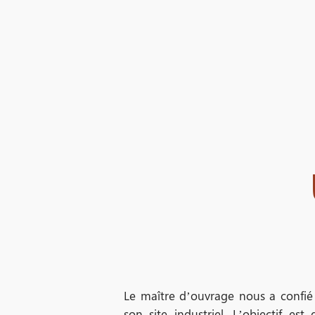
Aller
au
contenu
Le maître d’ouvrage nous a confié 
son site industriel. L’objectif es